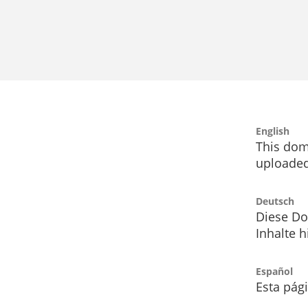
English
This dom
uploaded
Deutsch
Diese Do
Inhalte h
Español
Esta pág