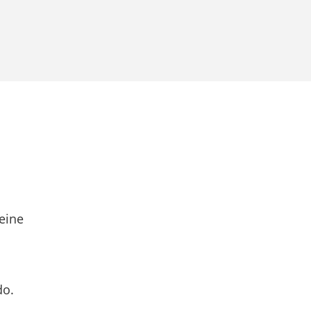
eine
do.